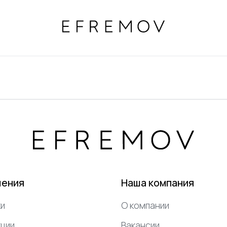
шения
Наша компания
и
О компании
ции
Вакансии