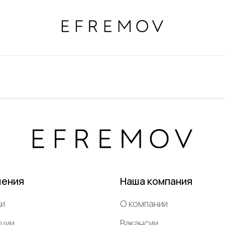
шения
Наша компания
и
О компании
ции
Вакансии