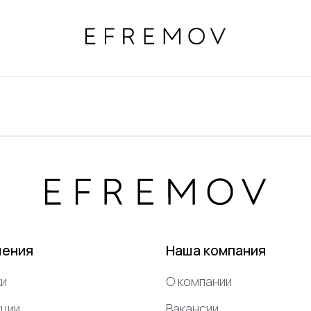
шения
Наша компания
и
О компании
ции
Вакансии