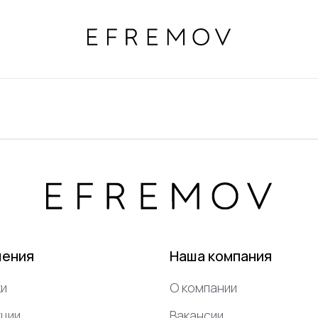
шения
Наша компания
и
О компании
ции
Вакансии