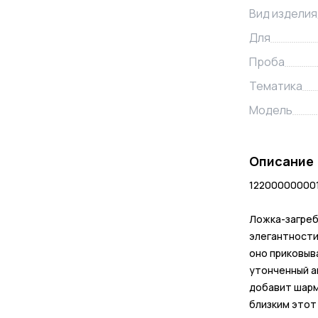
Вид изделия
Для
Проба
Тематика
Модель
Описание
122000000001
Ложка-загреб
элегантности 
оно приковыв
утонченный а
добавит шарм
близким этот