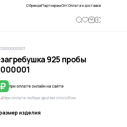
О бренде
Партнерам
Опт
Оплата и доставка
122000000001
загребушка 925 пробы
0000001
 ₽
при оплате онлайн на сайте
 ₽
при оплате любым другим способом
размер изделия