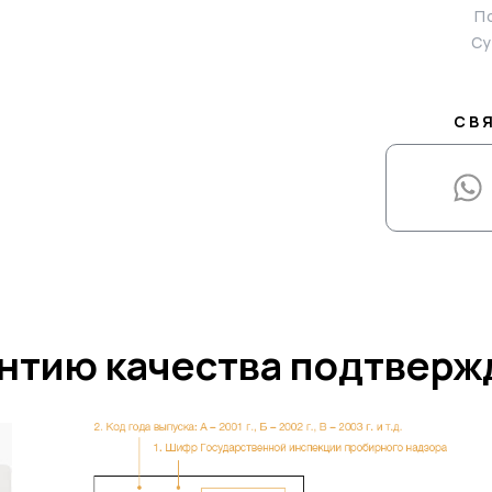
По
Су
СВ
нтию качества подтвер