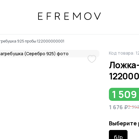
гребушка 925 пробы 122000000001
Код товара: 
Ложка-
12200
1 509
1 676 ₽
2 393
Выберите 
б/р