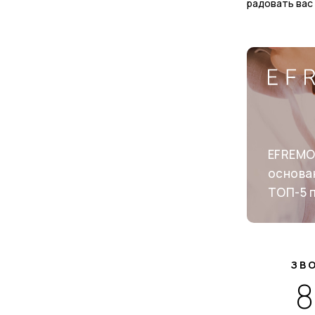
радовать вас
EFREMO
основан
ТОП-5 
ЗВ
8