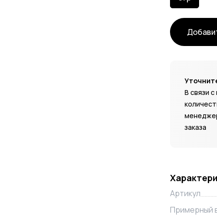
Добавит
Уточните
В связи 
количест
менеджер
заказа
Характер
Артикул
Примерный 