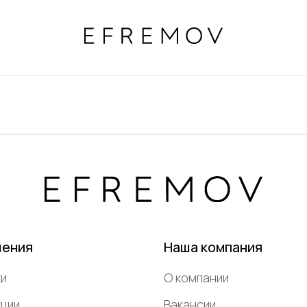
шения
Наша компания
и
О компании
ции
Вакансии