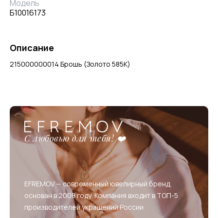
Модель
Б10016173
Описание
215000000014 Брошь (Золото 585К)
С любовью для тебя! ❤️
EFREMOV — современный ювелирный бренд,
основан в 2008 году. Компания входит в ТОП-5
производителей украшений России