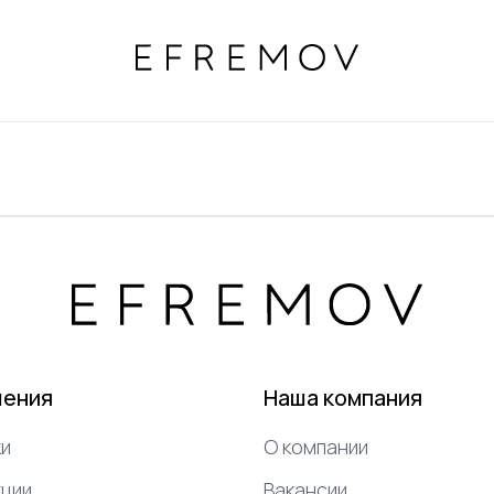
шения
Наша компания
и
О компании
ции
Вакансии