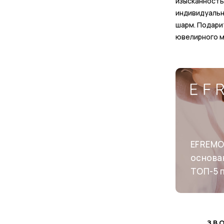
изысканность
индивидуальн
шарм. Подари
ювелирного м
EFREMO
основан
ТОП-5 
ЗВ