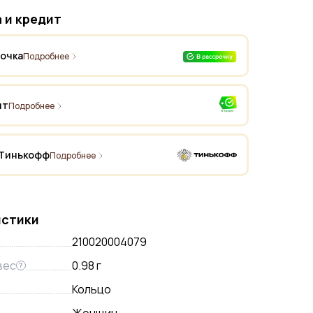
 и кредит
рочка
Подробнее
ит
Подробнее
 Тинькофф
Подробнее
истики
210020004079
вес
0.98 г
?
Кольцо