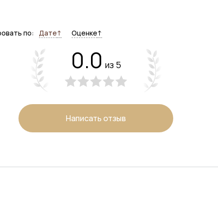
овать по:
Дате
↑
Оценке
↑
0.0
из 5
Написать отзыв