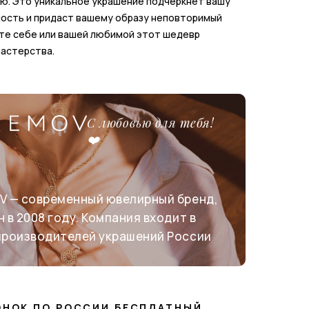
ю. Это уникальное украшение подчеркнет вашу
ость и придаст вашему образу неповторимый
те себе или вашей любимой этот шедевр
астерства.
С любовью для тебя!
❤️
V — современный ювелирный бренд,
 в 2008 году. Компания входит в
производителей украшений России
ОНОК ПО РОССИИ БЕСПЛАТНЫЙ