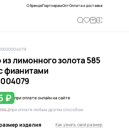
О бренде
Партнерам
Опт
Оплата и доставка
210020004079
 из лимонного золота 585
с фианитами
0004079
5 ₽
при оплате онлайн на сайте
556 ₽
при оплате любым другим способом
размер изделия
Как узнать свой размер