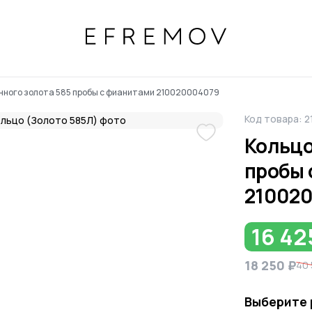
онного золота 585 пробы с фианитами 210020004079
Код товара: 
Кольцо
пробы 
21002
16 42
18 250 ₽
40 
Выберите 