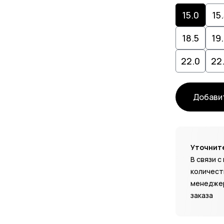
15.0
15
18.5
19
22.0
22
Добавит
Уточните
В связи 
количест
менеджер
заказа