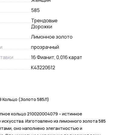
Женщин
585
Трендовые
Дорожки
Лимонное золото
и
прозрачный
тавки
16 Фианит, 0,016 карат
К43220612
 Кольцо (Золото 585Л)
пное кольцо 210020004079 – истинное
 искусства. Изготовлено из лимонного золота 585
итами, оно наполнено элегантностью и