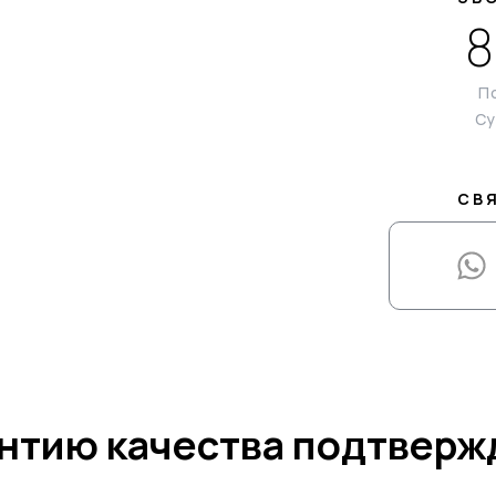
8
По
Су
СВ
нтию качества подтвер