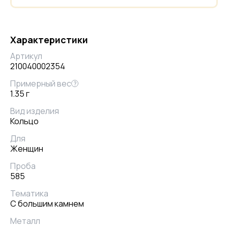
Характеристики
Артикул
210040002354
Примерный вес
?
1.35 г
Вид изделия
Кольцо
Для
Женщин
Проба
585
Тематика
С большим камнем
Металл