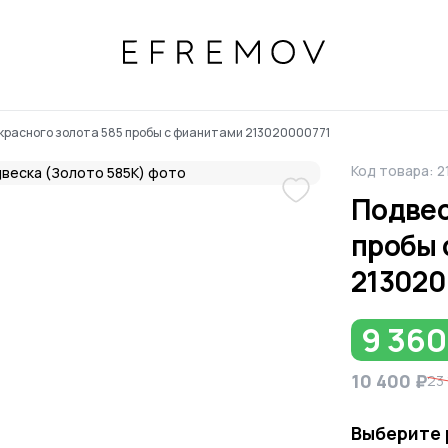
 красного золота 585 пробы с фианитами 213020000771
Код товара: 
Подвес
пробы 
213020
9 360
10 400 ₽
23 
Выберите 