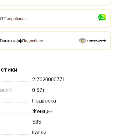
ит
Подробнее
 Тинькофф
Подробнее
истики
213020000771
вес
0.57 г
?
Подвеска
Женщин
585
Капли