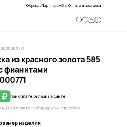
О бренде
Партнерам
Опт
Оплата и доставка
213020000771
ка из красного золота 585
с фианитами
000771
 ₽
при оплате онлайн на сайте
111 ₽
при оплате любым другим способом
размер изделия