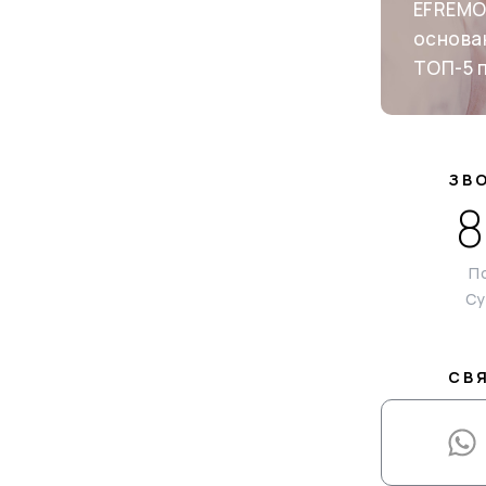
EFREMO
основан
ТОП-5 
ЗВ
8
По
Су
СВ