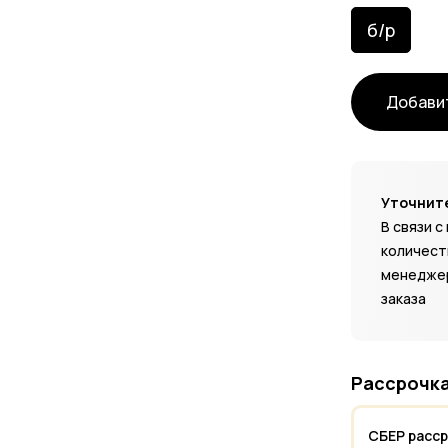
б/р
Добавит
Уточните
В связи 
количест
менеджер
заказа
Рассрочка
СБЕР расс