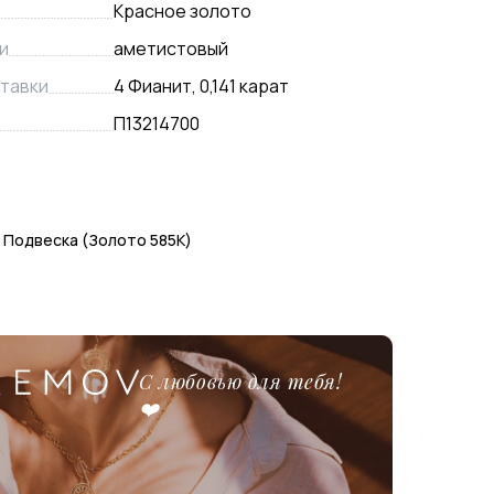
Красное золото
и
аметистовый
тавки
4 Фианит, 0,141 карат
П13214700
 Подвеска (Золото 585К)
С любовью для тебя!
❤️