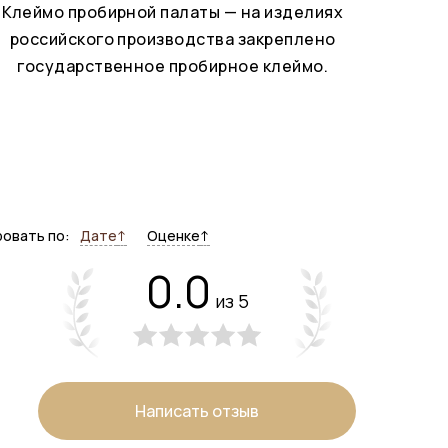
Клеймо пробирной палаты — на изделиях
российского производства закреплено
государственное пробирное клеймо.
овать по:
Дате
↑
Оценке
↑
0.0
из 5
Написать отзыв