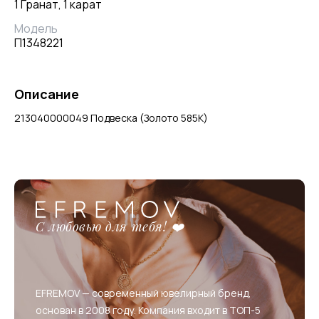
1 Гранат, 1 карат
Модель
П1348221
Описание
213040000049 Подвеска (Золото 585К)
С любовью для тебя! ❤️
EFREMOV — современный ювелирный бренд,
основан в 2008 году. Компания входит в ТОП-5