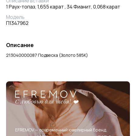
Описание вставки
1 Раух-топаз, 1,655 карат , 34 Фианит, 0,068 карат
Модель
П1347962
Описание
213040000087 Подвеска (Золото 585К)
С любовью для тебя! ❤️
EFREMOV — современный ювелирный бренд,