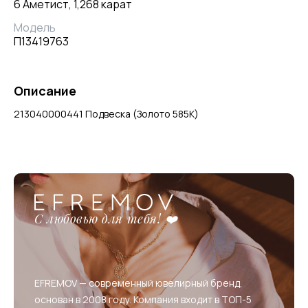
6 Аметист, 1,268 карат
Модель
П13419763
Описание
213040000441 Подвеска (Золото 585К)
С любовью для тебя! ❤️
EFREMOV — современный ювелирный бренд,
основан в 2008 году. Компания входит в ТОП-5