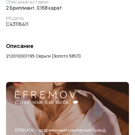
Описание вставки
2 Бриллиант, 0,168 карат
Модель
С43116411
Описание
212010001195 Серьги (Золото 585Л)
С любовью для тебя! ❤️
EFREMOV — современный ювелирный бренд,