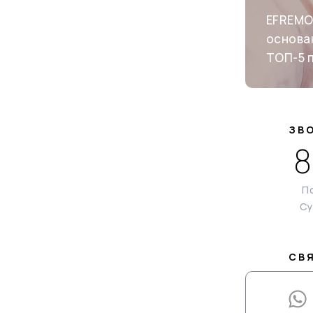
EFREMO
основан
ТОП-5 
ЗВ
8
По
Су
СВ