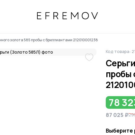
нного золота 585 пробы с бриллиантами 212010001238
Код товара: 
Серьги
пробы 
212010
78 32
87 025 ₽
290
Выберите 