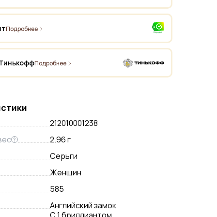
ит
Подробнее
 Тинькофф
Подробнее
истики
212010001238
вес
2.96 г
?
Серьги
Женщин
585
Английский замок
С 1 бриллиантом