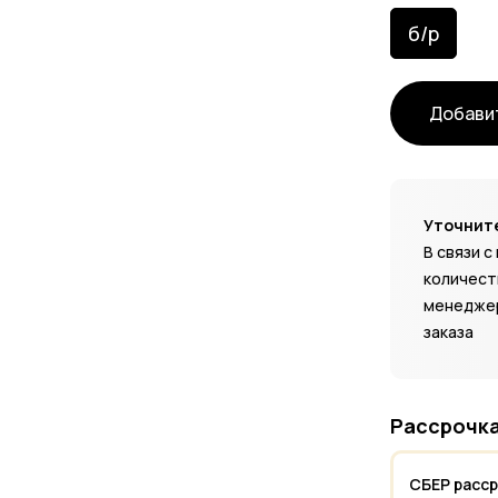
б/р
Добавит
Уточните
В связи 
количест
менеджер
заказа
Рассрочка
СБЕР расс