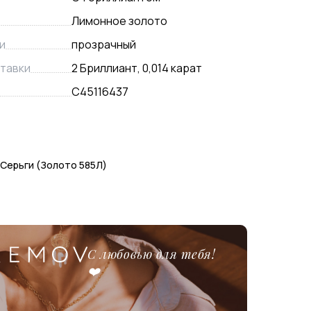
Лимонное золото
и
прозрачный
тавки
2 Бриллиант, 0,014 карат
С45116437
 Серьги (Золото 585Л)
С любовью для тебя!
❤️