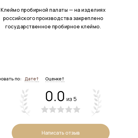
Клеймо пробирной палаты — на изделиях
российского производства закреплено
государственное пробирное клеймо.
овать по:
Дате
↑
Оценке
↑
0.0
из 5
Написать отзыв