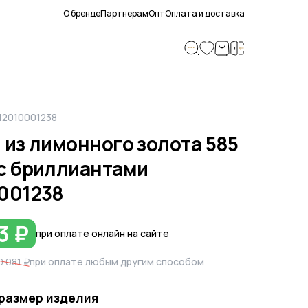
О бренде
Партнерам
Опт
Оплата и доставка
212010001238
 из лимонного золота 585
с бриллиантами
001238
3 ₽
при оплате онлайн на сайте
 081 ₽
при оплате любым другим способом
размер изделия