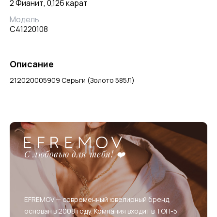
2 Фианит, 0,126 карат
Модель
С41220108
Описание
212020005909 Серьги (Золото 585Л)
С любовью для тебя! ❤️
EFREMOV — современный ювелирный бренд,
основан в 2008 году. Компания входит в ТОП-5