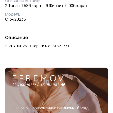
Описание вставки
2 Топаз, 1,586 карат , 6 Фианит, 0,006 карат
Модель
С13420235
Описание
212040002610 Серьги (Золото 585К)
С любовью для тебя! ❤️
EFREMOV — современный ювелирный бренд,