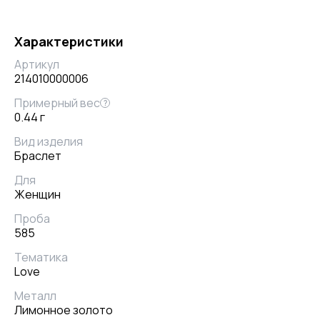
Характеристики
Артикул
214010000006
Примерный вес
?
0.44 г
Вид изделия
Браслет
Для
Женщин
Проба
585
Тематика
Love
Металл
Лимонное золото