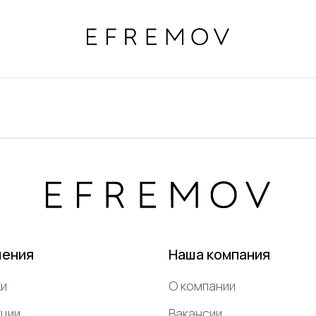
шения
Наша компания
и
О компании
ции
Вакансии